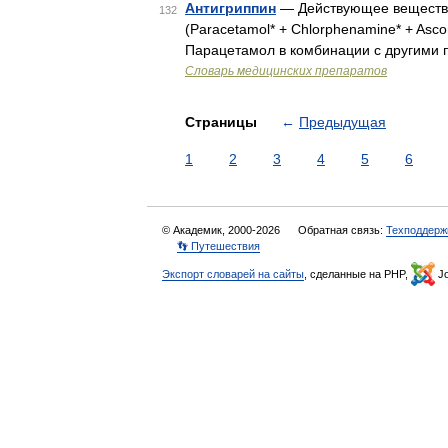
Антигриппин
— Действующее вещество
132
(Paracetamol* + Chlorphenamine* + Ascor
Парацетамол в комбинации с другими 
Словарь медицинских препаратов
Страницы
←
Предыдущая
1
2
3
4
5
6
© Академик, 2000-2026
Обратная связь:
Техподдерж
👣 Путешествия
Экспорт словарей на сайты
, сделанные на PHP,
Jo