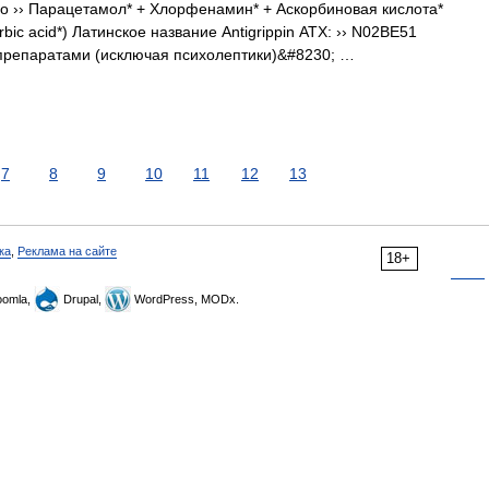
 ›› Парацетамол* + Хлорфенамин* + Аскорбиновая кислота*
bic acid*) Латинское название Antigrippin АТХ: ›› N02BE51
препаратами (исключая психолептики)&#8230; …
7
8
9
10
11
12
13
ка
,
Реклама на сайте
18+
omla,
Drupal,
WordPress, MODx.