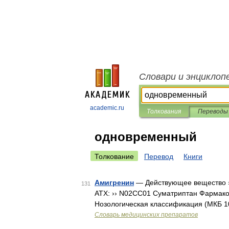
Словари и энциклоп
academic.ru
Толкования
Переводы
одновременный
Толкование
Перевод
Книги
Амигренин
— Действующее вещество ››
131
АТХ: ›› N02CC01 Суматриптан Фармако
Нозологическая классификация (МКБ 1
Словарь медицинских препаратов