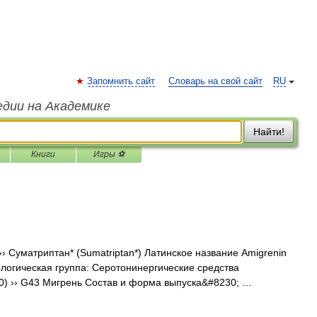
Запомнить сайт
Словарь на свой сайт
RU
едии на Академике
Найти!
Книги
Игры ⚽
 Суматриптан* (Sumatriptan*) Латинское название Amigrenin
логическая группа: Серотонинергические средства
0) ›› G43 Мигрень Состав и форма выпуска&#8230; …